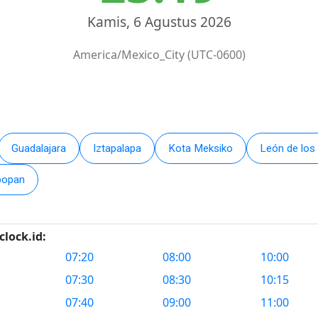
Kamis, 6 Agustus 2026
America/Mexico_City (UTC-0600)
Guadalajara
Iztapalapa
Kota Meksiko
León de los
popan
lock.id:
07:20
08:00
10:00
07:30
08:30
10:15
07:40
09:00
11:00