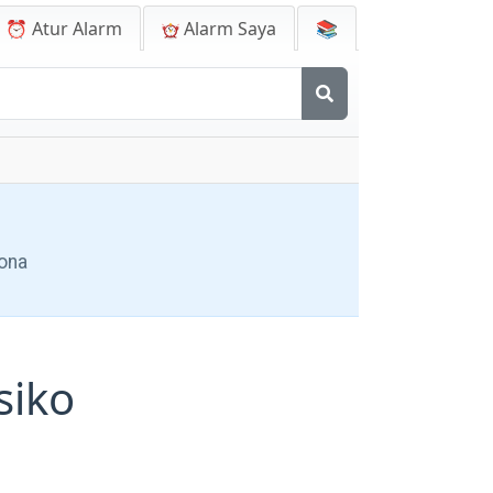
⏰ Atur Alarm
Alarm Saya
📚
zona
siko